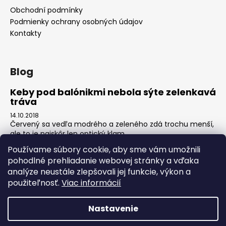
Obchodní podmínky
Podmienky ochrany osobných údajov
Kontakty
Blog
Keby pod balónikmi nebola sýte zelenkavá
tráva
14.10.2018
Červený sa vedľa modrého a zeleného zdá trochu menší,
ale to je najskôr len optický klam.
Používame súbory cookie, aby sme vám umožnili
pohodlné prehliadanie webovej stránky a vďaka
Prijímame online platby
analýze neustále zlepšovali jej funkcie, výkon a
použiteľnosť.
Viac informácií
Nastavenie