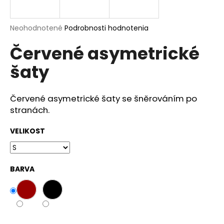
á
j
Priemerné
Neohodnotené
Podrobnosti hodnotenia
s
hodnotenie
Červené asymetrické
produktu
ť
je
?
šaty
0,0
z
5
hviezdičiek.
Červené asymetrické šaty se šněrováním po
stranách.
HĽADAŤ
VELIKOST
O
d
BARVA
p
o
r
ú