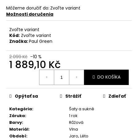
č
a
Môžeme doručiť do:
Zvoľte variant
m
Možnosti doručenia
e
Zvoľte variant
Kód:
Zvoľte variant
NĚŽNÉ
Značka:
Paul Green
KVĚTOVANÉ
ŠATY
2 099 Kč
–10 %
1
1 889,10 Kč
234
Kč
Jednotková
DO KOŠÍKA
cena:
Opýtať sa
Strážiť
Zdieľať
Kategória
:
Šaty a sukně
Záruka
:
1 rok
Barvy
:
Růžová
Materiál
:
Vlna
Období
:
Jaro
,
Léto