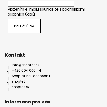
i
Vložením e-mailu souhlasíte s
podmínkami
e
osobních údajů
PRIHLÁSIŤ SA
Kontakt
info
@
shoptet.cz
+420 604 600 444
Shoptet na Facebooku
shoptet
shoptet.cz
Informace pro vás