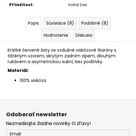
Příležitost
:
Volný čas
Popis
Súvisiace (8)
Podobné (8)
Hodnotenie
Diskusia
Krátké červené šaty ze vzdušné viskózové tkaniny s
tištěným vzorem, skrytým zadním zipem, dlouhým
rukávem a asymetrickou sukní, bez podšívky.
Materiál:
100% viskóza
Z
á
Odoberať newsletter
p
Nezmeškajte žiadne novinky či zľavy!
ä
t
Email