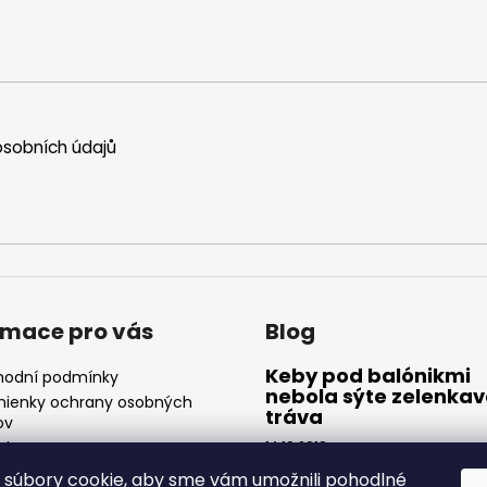
sobních údajů
rmace pro vás
Blog
Keby pod balónikmi
odní podmínky
nebola sýte zelenka
ienky ochrany osobných
tráva
ov
akty
14.10.2018
Červený sa vedľa modrého 
súbory cookie, aby sme vám umožnili pohodlné
zeleného zdá trochu menší, a