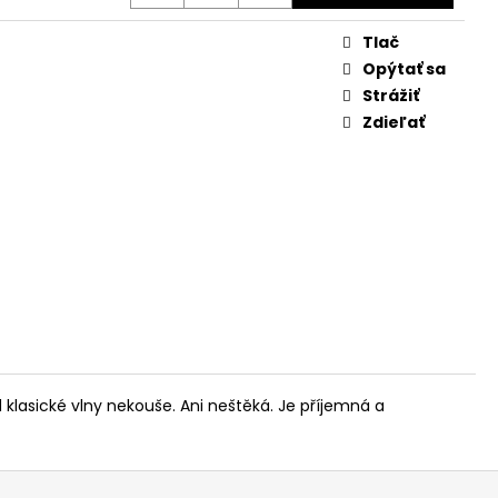
Tlač
Opýtať sa
Strážiť
Zdieľať
 klasické vlny nekouše. Ani neštěká. Je příjemná a