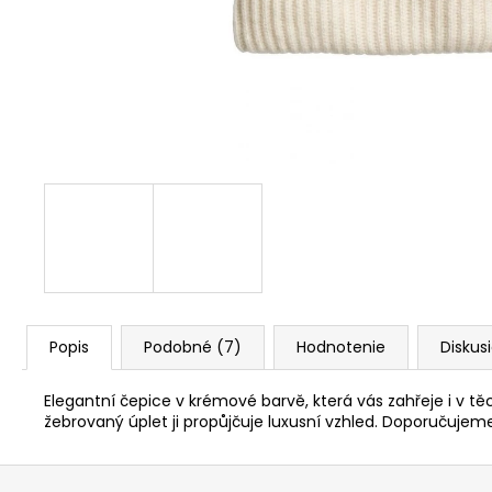
1 234 Kč
Popis
Podobné (7)
Hodnotenie
Diskus
Elegantní čepice v krémové barvě, která vás zahřeje i v tě
žebrovaný úplet ji propůjčuje luxusní vzhled. Doporučujeme
Z