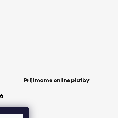
Prijímame online platby
vá
a
le to