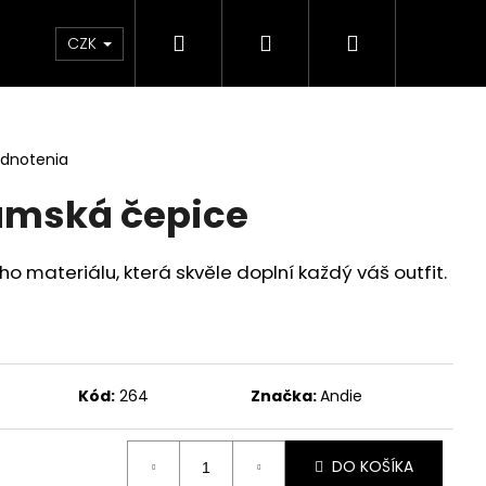
Hľadať
Prihlásenie
Nákupný
CZK
košík
odnotenia
ámská čepice
ho materiálu, která skvěle doplní každý váš outfit.
Kód:
264
Značka:
Andie
DO KOŠÍKA
TRICKÉ ŠATY