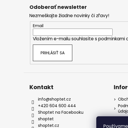
á
Odoberať newsletter
p
Nezmeškajte žiadne novinky či zľavy!
ä
t
Email
i
Vložením e-mailu souhlasíte s
podmínkami o
e
PRIHLÁSIŤ SA
Kontakt
Info
info
@
shoptet.cz
Obch
+420 604 600 444
Podm
údaj
Shoptet na Facebooku
Kont
shoptet
shoptet.cz
Používame 