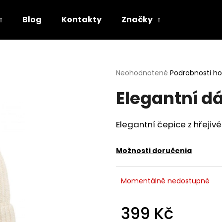
Blog
Kontakty
Značky
Čo potrebujete nájsť?
Priemerné
Neohodnotené
Podrobnosti h
hodnotenie
Elegantní d
produktu
HĽADAŤ
je
0,0
z
Elegantní čepice z hřejivé
5
Odporúčame
hviezdičiek.
Možnosti doručenia
Momentálně nedostupné
399 Kč
ČERVENÁ PUNTÍKOVANÁ SUKNĚ
ČERVENÉ ASYME