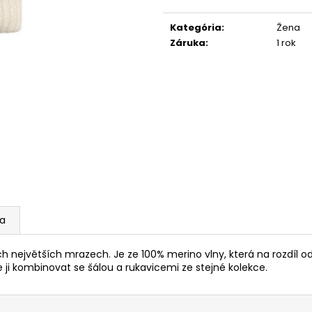
Jednotková
789 Kč
1 889 Kč
cena:
Kategória
:
Žena
Záruka
:
1 rok
ia
ch největších mrazech. Je ze 100% merino vlny, která na rozdíl od
 ji kombinovat se šálou a rukavicemi ze stejné kolekce.