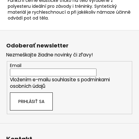
Funkční černé elastické tričko na tělo vyrobené z
polyesteru ideální pro závody i tréninky. Syntetický
materiál je rychleschnoucí a při jakékoliv námaze účinně
odvádí pot od těla.
Z
á
Odoberať newsletter
p
Nezmeškajte žiadne novinky či zľavy!
ä
t
Email
i
Vložením e-mailu souhlasíte s
podmínkami
e
osobních údajů
PRIHLÁSIŤ SA
Kontakt