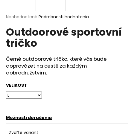
á
j
Priemerné
Neohodnotené
Podrobnosti hodnotenia
s
hodnotenie
Outdoorové sportovní
produktu
ť
je
?
tričko
0,0
z
5
hviezdičiek.
Černé outdoorové tričko, které vás bude
doprovázet na cestě za každým
HĽADAŤ
dobrodružstvím.
VELIKOST
O
d
p
o
Možnosti doručenia
r
ú
Zvoľte variant