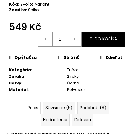
č
Kód:
Zvoľte variant
a
Značka:
Seiko
m
e
549 Kč
Jednotková
DÁMSKÉ
DO KOŠÍKA
cena:
JEANS
S
VÝŠIVKOU
Opýtať sa
Strážiť
Zdieľať
1
044
Kategória
:
Trička
Kč
Záruka
:
2 roky
Barvy
:
Černá
Materiál
:
Polyester
Popis
Súvisiace (5)
Podobné (8)
Hodnotenie
Diskusia