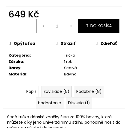
č
a
649 Kč
m
e
Jednotková
DO KOŠÍKA
cena:
NĚŽNÉ
KVĚTOVANÉ
Opýtať sa
Strážiť
Zdieľať
ŠATY
1
Kategória
:
Trička
234
Záruka
:
1 rok
Kč
Barvy
:
Šedivá
Materiál
:
Bavlna
Popis
Súvisiace (5)
Podobné (8)
Hodnotenie
Diskusia (1)
Šedé tričko dánské značky Elise ze 100% bavlny, které
můžete díky jeho univerzálnímu střihu pohodlně nosit do
práce, na výlety i do hospody.