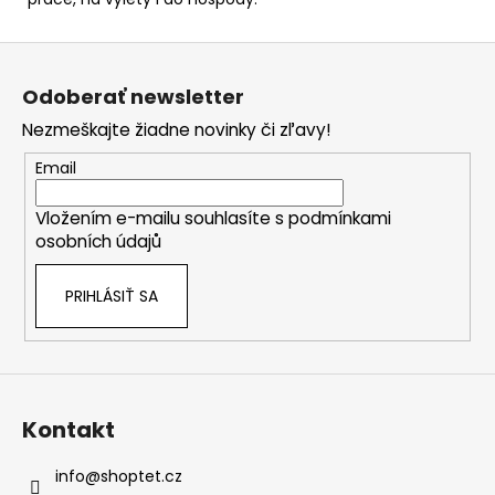
Z
á
Odoberať newsletter
p
Nezmeškajte žiadne novinky či zľavy!
ä
t
Email
i
Vložením e-mailu souhlasíte s
podmínkami
e
osobních údajů
PRIHLÁSIŤ SA
Kontakt
info
@
shoptet.cz