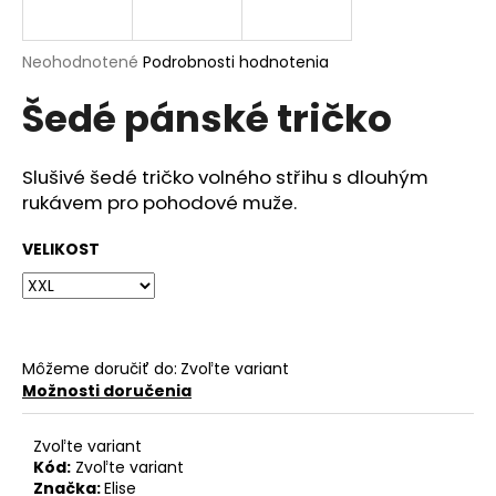
á
j
Priemerné
Neohodnotené
Podrobnosti hodnotenia
s
hodnotenie
Šedé pánské tričko
produktu
ť
je
?
0,0
z
Slušivé šedé tričko volného střihu s dlouhým
5
rukávem pro pohodové muže.
hviezdičiek.
VELIKOST
HĽADAŤ
O
Môžeme doručiť do:
Zvoľte variant
d
Možnosti doručenia
p
o
Zvoľte variant
r
Kód:
Zvoľte variant
ú
Značka:
Elise