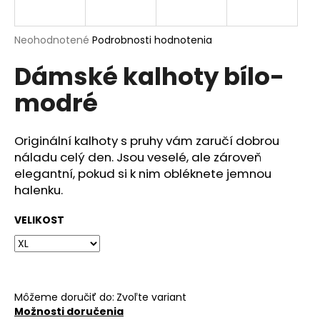
á
j
Priemerné
Neohodnotené
Podrobnosti hodnotenia
s
hodnotenie
Dámské kalhoty bílo-
produktu
ť
je
?
modré
0,0
z
5
hviezdičiek.
Originální kalhoty s pruhy vám zaručí dobrou
náladu celý den. Jsou veselé, ale zároveň
HĽADAŤ
elegantní, pokud si k nim obléknete jemnou
halenku.
VELIKOST
O
d
p
o
r
Môžeme doručiť do:
Zvoľte variant
ú
Možnosti doručenia