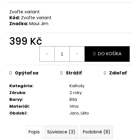
č
a
Zvoľte variant
m
Kód:
Zvoľte variant
e
Značka:
Maui Jim
399 Kč
DÁMSKÉ
JEANS
Jednotková
S
DO KOŠÍKA
cena:
VÝŠIVKOU
1
044
Opýtať sa
Strážiť
Zdieľať
Kč
Kategória
:
Kalhoty
Záruka
:
2 roky
Barvy
:
Bílá
Materiál
:
Vlna
Období
:
Jaro
,
Léto
Popis
Súvisiace (3)
Podobné (8)