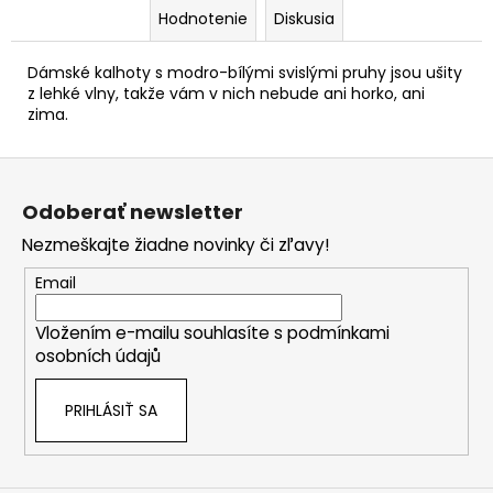
Hodnotenie
Diskusia
Dámské kalhoty s modro-bílými svislými pruhy jsou ušity
z lehké vlny, takže vám v nich nebude ani horko, ani
zima.
Z
á
Odoberať newsletter
p
Nezmeškajte žiadne novinky či zľavy!
ä
t
Email
i
Vložením e-mailu souhlasíte s
podmínkami
e
osobních údajů
PRIHLÁSIŤ SA