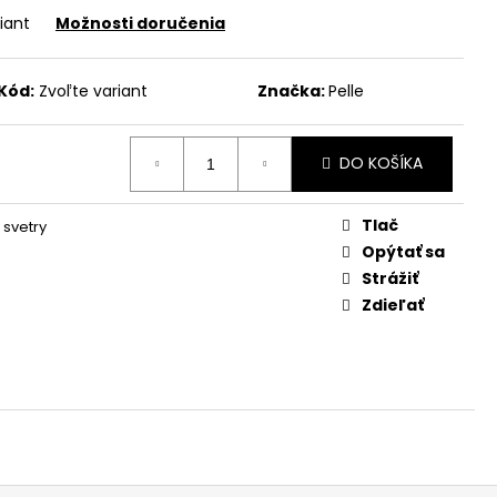
iant
Možnosti doručenia
Kód:
Zvoľte variant
Značka:
Pelle
DO KOŠÍKA
Tlač
 svetry
Opýtať sa
Strážiť
Zdieľať