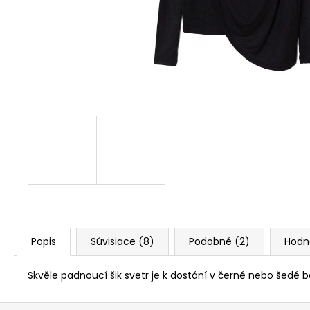
1 234 Kč
Popis
Súvisiace (8)
Podobné (2)
Hodn
Skvěle padnoucí šik svetr je k dostání v černé nebo šedé ba