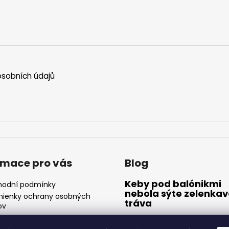
sobních údajů
rmace pro vás
Blog
Keby pod balónikmi
odní podmínky
nebola sýte zelenka
ienky ochrany osobných
tráva
ov
akty
14.10.2018
Červený sa vedľa modrého 