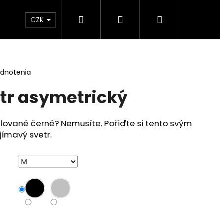
Hľadať
Prihlásenie
Nákupný
CZK
košík
odnotenia
tr asymetrický
lované černé? Nemusíte. Pořiďte si tento svým
ímavý svetr.
TRICKÉ ŠATY