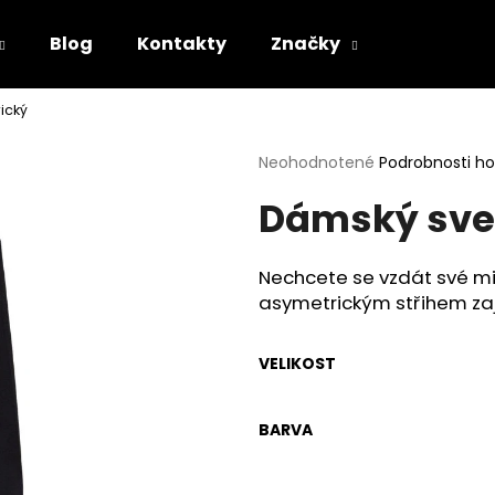
Blog
Kontakty
Značky
ický
Čo potrebujete nájsť?
Priemerné
Neohodnotené
Podrobnosti h
hodnotenie
Dámský sve
produktu
HĽADAŤ
je
0,0
z
Nechcete se vzdát své mi
5
Odporúčame
asymetrickým střihem zaj
hviezdičiek.
VELIKOST
BARVA
ČERVENÁ PUNTÍKOVANÁ SUKNĚ
ČERVENÉ ASYME