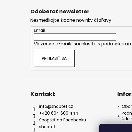
Z
á
Odoberať newsletter
p
Nezmeškajte žiadne novinky či zľavy!
ä
t
Email
i
Vložením e-mailu souhlasíte s
podmínkami o
e
PRIHLÁSIŤ SA
Kontakt
Info
info
@
shoptet.cz
Obch
+420 604 600 444
Podm
údaj
Shoptet na Facebooku
Kont
shoptet