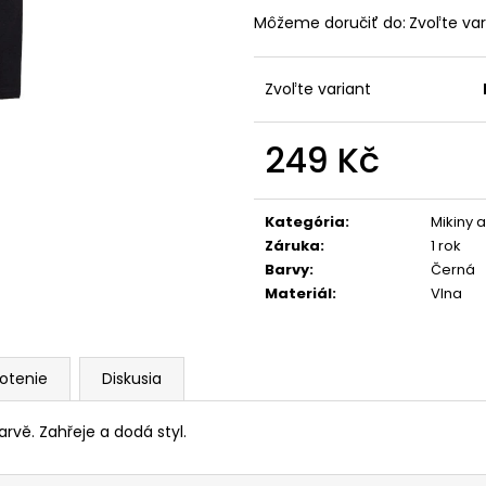
789 Kč
1 889 Kč
Môžeme doručiť do:
Zvoľte var
Zvoľte variant
249 Kč
Jednotková
cena:
Kategória
:
Mikiny a
Záruka
:
1 rok
Barvy
:
Černá
Materiál
:
Vlna
otenie
Diskusia
rvě. Zahřeje a dodá styl.