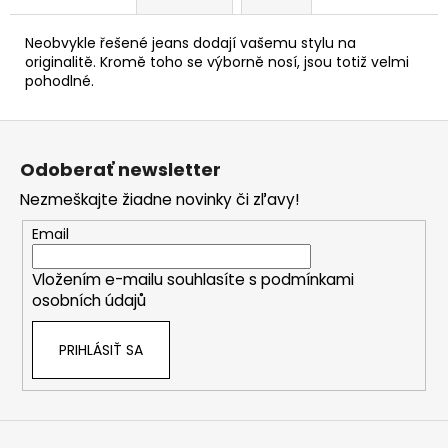
Neobvykle řešené jeans dodají vašemu stylu na
originalitě. Kromě toho se výborně nosí, jsou totiž velmi
pohodlné.
Z
á
Odoberať newsletter
p
Nezmeškajte žiadne novinky či zľavy!
ä
t
Email
i
Vložením e-mailu souhlasíte s
podmínkami
e
osobních údajů
PRIHLÁSIŤ SA