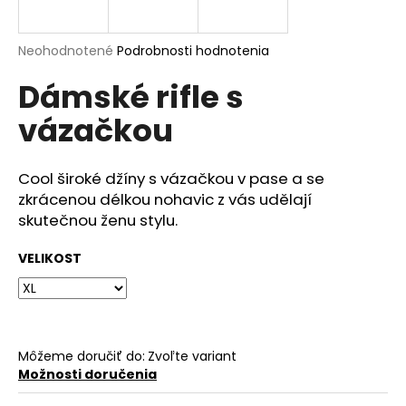
á
j
Priemerné
Neohodnotené
Podrobnosti hodnotenia
s
hodnotenie
Dámské rifle s
produktu
ť
je
?
vázačkou
0,0
z
5
hviezdičiek.
Cool široké džíny s vázačkou v pase a se
zkrácenou délkou nohavic z vás udělají
HĽADAŤ
skutečnou ženu stylu.
VELIKOST
O
d
p
o
Môžeme doručiť do:
Zvoľte variant
r
Možnosti doručenia
ú