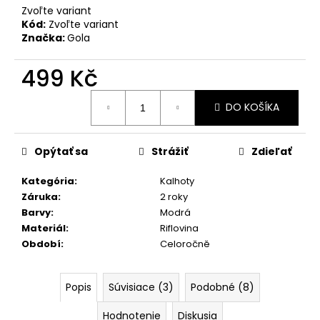
č
Zvoľte variant
a
Kód:
Zvoľte variant
m
Značka:
Gola
e
499 Kč
ČERVENÁ
Jednotková
PUNTÍKOVANÁ
DO KOŠÍKA
cena:
SUKNĚ
789
Kč
Opýtať sa
Strážiť
Zdieľať
Kategória
:
Kalhoty
Záruka
:
2 roky
Barvy
:
Modrá
Materiál
:
Riflovina
Období
:
Celoročně
Popis
Súvisiace (3)
Podobné (8)
Hodnotenie
Diskusia